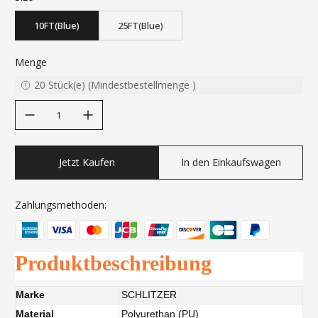
10FT(Blue)
25FT(Blue)
Menge
20
Stück(e)
(
Mindestbestellmenge
)
decrease quantity
increase quantity
Jetzt Kaufen
In den Einkaufswagen
Zahlungsmethoden:
Produktbeschreibung
Marke
SCHLITZER
Material
Polyurethan (PU)