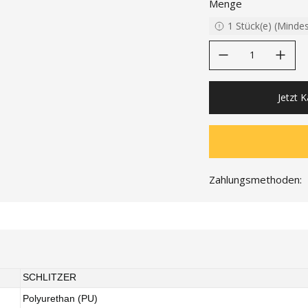
Menge
1
Stück(e)
(
Minde
decrease quantity
increase quanti
Jetzt 
Zahlungsmethoden:
SCHLITZER
Polyurethan (PU)