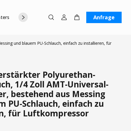
Anfrage
terstützung
Über uns
Kontaktiere uns
ssing und blauem PU-Schlauch, einfach zu installieren, für
rstärkter Polyurethan-
ch, 1/4 Zoll AMT-Universal-
er, bestehend aus Messing
m PU-Schlauch, einfach zu
en, für Luftkompressor