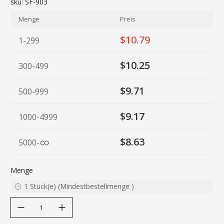
sku:
SF-903
Menge
Preis
$10.79
1-299
$10.25
300-499
$9.71
500-999
$9.17
1000-4999
$8.63
5000
-
Menge
1
Stück(e)
(
Mindestbestellmenge
)
decrease quantity
increase quantity