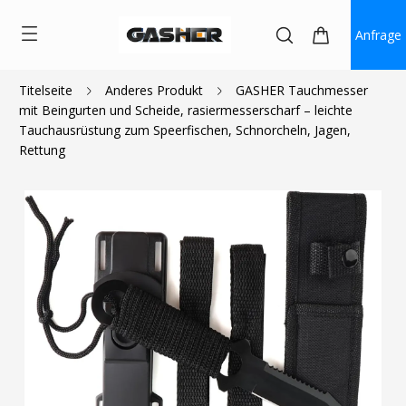
Anfrage
Titelseite
Anderes Produkt
GASHER Tauchmesser
mit Beingurten und Scheide, rasiermesserscharf – leichte
$11.99
$10.79
Tauchausrüstung zum Speerfischen, Schnorcheln, Jagen,
Rettung