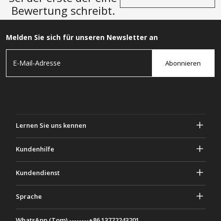
Bewertung schreibt.
Melden Sie sich für unseren Newsletter an
Abonnieren
Lernen Sie uns kennen
Über Gascher
Kundenhilfe
Privatsphäre & Sicherheit
Hilfe und häufig gestellte Fragen
Kundendienst
Geschäftsbedingungen
Deine Bestellungen
Marketing Aktivitäten
Rückgabe & Rückerstattung
Sprache
Kontaktiere uns
Ideen & Ratschläge
Versandkosten & Richtlinien
Português
WhatsApp (Tom) --------+86 13772243201