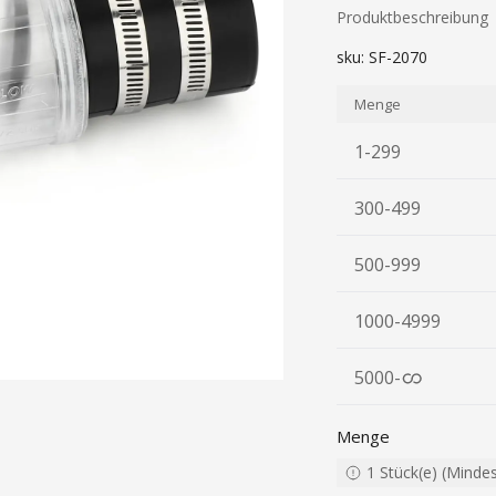
Produktbeschreibung
sku:
SF-2070
Menge
1-299
300-499
500-999
1000-4999
5000
-
Menge
1
Stück(e)
(
Minde