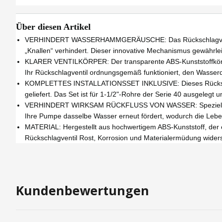
Über diesen Artikel
VERHINDERT WASSERHAMMGERÄUSCHE: Das Rückschlagventil der 
„Knallen“ verhindert. Dieser innovative Mechanismus gewährle
KLARER VENTILKÖRPER: Der transparente ABS-Kunststoffkörper 
Ihr Rückschlagventil ordnungsgemäß funktioniert, den Wasserd
KOMPLETTES INSTALLATIONSSET INKLUSIVE: Dieses Rückschla
geliefert. Das Set ist für 1-1/2"-Rohre der Serie 40 ausgelegt 
VERHINDERT WIRKSAM RÜCKFLUSS VON WASSER: Speziell entwick
Ihre Pumpe dasselbe Wasser erneut fördert, wodurch die Lebe
MATERIAL: Hergestellt aus hochwertigem ABS-Kunststoff, der 
Rückschlagventil Rost, Korrosion und Materialermüdung widerste
Kundenbewertungen