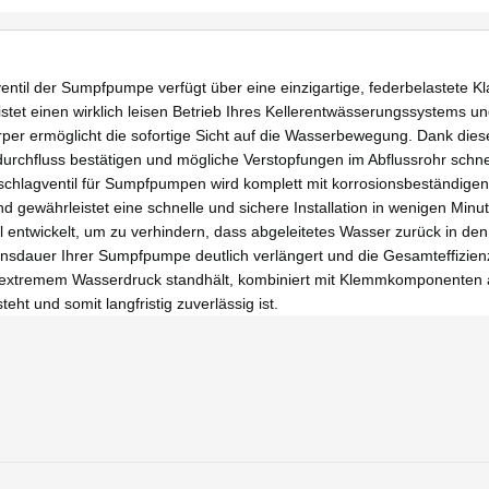
Sumpfpumpe verfügt über eine einzigartige, federbelastete Klappen
istet einen wirklich leisen Betrieb Ihres Kellerentwässerungssystems
ermöglicht die sofortige Sicht auf die Wasserbewegung. Dank dieser 
urchfluss bestätigen und mögliche Verstopfungen im Abflussrohr schne
gventil für Sumpfpumpen wird komplett mit korrosionsbeständige
und gewährleistet eine schnelle und sichere Installation in wenigen Minu
elt, um zu verhindern, dass abgeleitetes Wasser zurück in den Pum
nsdauer Ihrer Sumpfpumpe deutlich verlängert und die Gesamteffizien
extremem Wasserdruck standhält, kombiniert mit Klemmkomponenten aus
ht und somit langfristig zuverlässig ist.