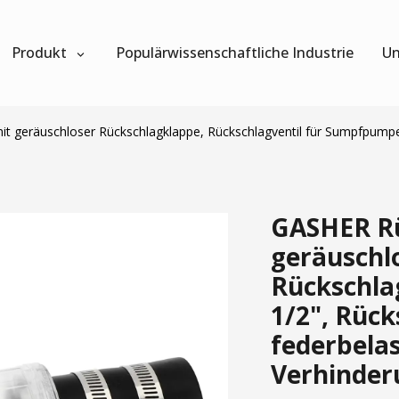
Produkt
Populärwissenschaftliche Industrie
Un
t geräuschloser Rückschlagklappe, Rückschlagventil für Sumpfpumpen,
GASHER Rü
geräuschl
Rückschla
1/2", Rück
federbelas
Verhinder