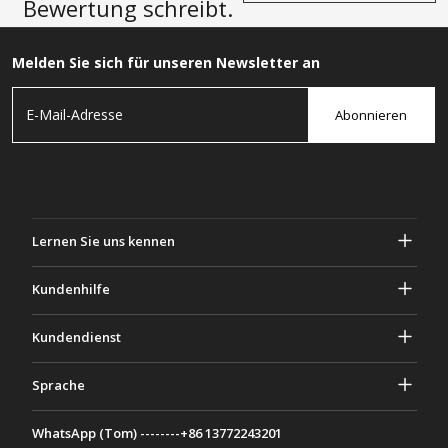
Bewertung schreibt.
Melden Sie sich für unseren Newsletter an
Abonnieren
Lernen Sie uns kennen
Über Gascher
Kundenhilfe
Privatsphäre & Sicherheit
Hilfe und häufig gestellte Fragen
Kundendienst
Geschäftsbedingungen
Deine Bestellungen
Marketing Aktivitäten
Rückgabe & Rückerstattung
Sprache
Kontaktiere uns
Ideen & Ratschläge
Versandkosten & Richtlinien
Português
WhatsApp (Tom) --------+86 13772243201
Zahlungsmethoden