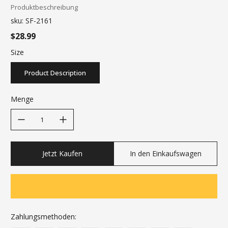
Produktbeschreibung
sku:
SF-2161
$28.99
Size
Product Description
Menge
decrease quantity
increase quantity
Jetzt Kaufen
In den Einkaufswagen
Zahlungsmethoden: