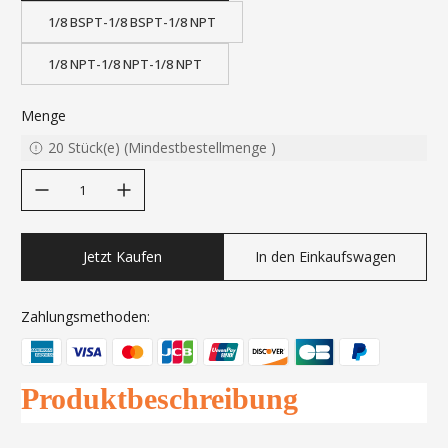
1/8 BSPT-1/8 BSPT-1/8 NPT
1/8 NPT-1/8 NPT-1/8 NPT
Menge
20
Stück(e)
(
Mindestbestellmenge
)
decrease quantity
increase quantity
Jetzt Kaufen
In den Einkaufswagen
Zahlungsmethoden:
Produktbeschreibung