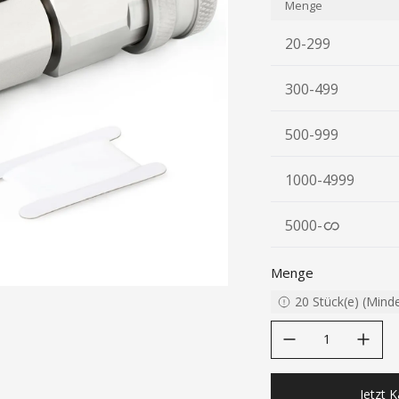
Menge
20-299
300-499
500-999
1000-4999
5000
-
Menge
20
Stück(e)
(
Mind
decrease quantity
increase quanti
Jetzt 