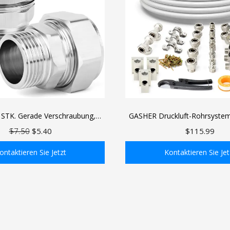
STK. Gerade Verschraubung,
GASHER Druckluft-Rohrsystem,
 × Außengewinde, Messing-
HDPE-Rohr, Garagen- und W
$7.50
$5.40
$115.99
lte Rohrverschraubung, für
Luftleitungssatz, auslaufsiche
ckluftschlauchsystem
zu installieren
ontaktieren Sie Jetzt
Kontaktieren Sie Jet
 den Einkaufswagen
In den Einkaufswa