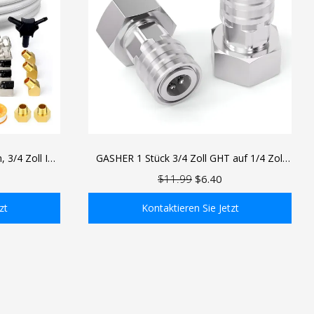
 3/4 Zoll ID
GASHER 1 Stück 3/4 Zoll GHT auf 1/4 Zoll
erkstatt-
Schnellanschlussadapter, Schlauch-zu-
$11.99
$6.40
r und einfach
Hochdruckreiniger-Konverter,
Edelstahlanschluss für Autowaschanlage und
zt
Kontaktieren Sie Jetzt
Düsen
gen
In den Einkaufswagen